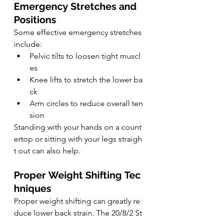
Emergency Stretches and 
Positions
Some effective emergency stretches 
include:
Pelvic tilts to loosen tight muscl
es
Knee lifts to stretch the lower ba
ck
Arm circles to reduce overall ten
sion
Standing with your hands on a count
ertop or sitting with your legs straigh
t out can also help.
Proper Weight Shifting Tec
hniques
Proper weight shifting can greatly re
duce lower back strain. The 20/8/2 St