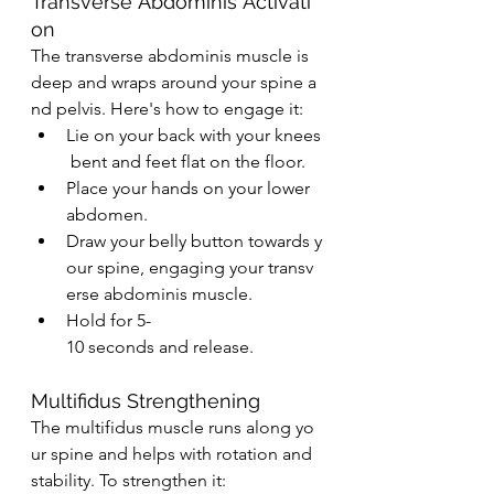
Transverse Abdominis Activati
on
The transverse abdominis muscle is 
deep and wraps around your spine a
nd pelvis. Here's how to engage it:
Lie on your back with your knees
 bent and feet flat on the floor.
Place your hands on your lower 
abdomen.
Draw your belly button towards y
our spine, engaging your transv
erse abdominis muscle.
Hold for 5-
10 seconds and release.
Multifidus Strengthening
The multifidus muscle runs along yo
ur spine and helps with rotation and 
stability. To strengthen it: