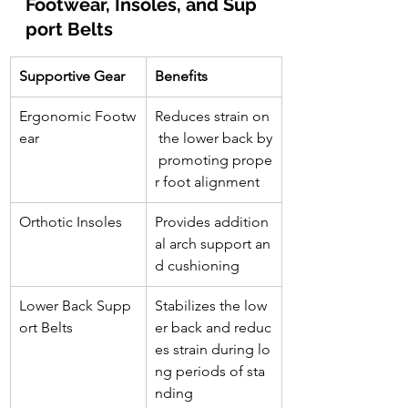
Footwear, Insoles, and Sup
port Belts
Supportive Gear
Benefits
Ergonomic Footw
Reduces strain on
ear
 the lower back by
 promoting prope
r foot alignment
Orthotic Insoles
Provides addition
al arch support an
d cushioning
Lower Back Supp
Stabilizes the low
ort Belts
er back and reduc
es strain during lo
ng periods of sta
nding