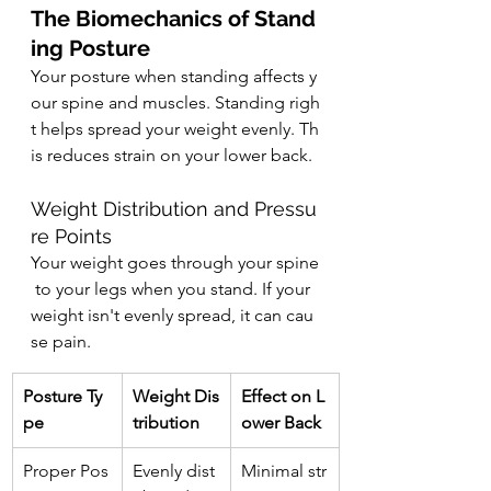
The Biomechanics of Stand
ing Posture
Your posture when standing affects y
our spine and muscles. Standing righ
t helps spread your weight evenly. Th
is reduces strain on your lower back.
Weight Distribution and Pressu
re Points
Your weight goes through your spine
 to your legs when you stand. If your 
weight isn't evenly spread, it can cau
se pain.
Posture Ty
Weight Dis
Effect on L
pe
tribution
ower Back
Proper Pos
Evenly dist
Minimal str