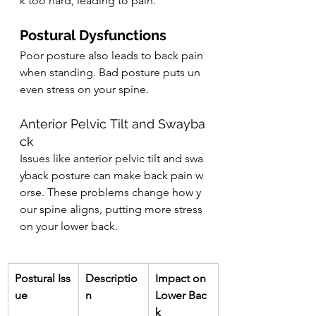
k too hard, leading to pain.
Postural Dysfunctions
Poor posture also leads to back pain 
when standing. Bad posture puts un
even stress on your spine.
Anterior Pelvic Tilt and Swayba
ck
Issues like anterior pelvic tilt and swa
yback posture can make back pain w
orse. These problems change how y
our spine aligns, putting more stress 
on your lower back.
Postural Iss
Descriptio
Impact on 
ue
n
Lower Bac
k