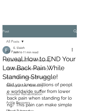
Post
All Posts
E. Slaieh
All Posts
Jun 16
11 min read
Reveal How to END Your
Knee Replacement Recovery
Low Back Pain While
Hip Replacement Recovery
Standing Struggle!
ACL Replacement Recovery
Did you know millions of peopl
Meniscus Tear Recovery
e worldwide suffer from lower 
Shoulder Rehabilitation
back pain when standing for lo
Ankle Recovery
ng? This pain can make simple
Elbow Treatments