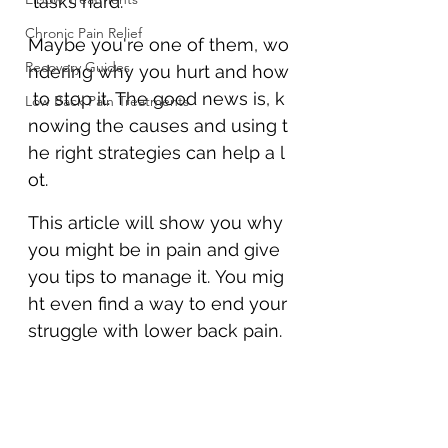
 tasks hard.
Chronic Pain Relief
Maybe you're one of them, wo
Recovery Guides
ndering why you hurt and how
 to stop it. The good news is, k
Low Back Pain Treatments
nowing the causes and using t
he right strategies can help a l
ot.
This article will show you why 
you might be in pain and give 
you tips to manage it. You mig
ht even find a way to end your 
struggle with lower back pain.