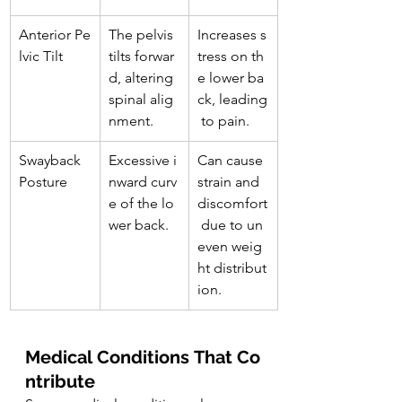
Anterior Pe
The pelvis 
Increases s
lvic Tilt
tilts forwar
tress on th
d, altering 
e lower ba
spinal alig
ck, leading
nment.
 to pain.
Swayback 
Excessive i
Can cause 
Posture
nward curv
strain and 
e of the lo
discomfort
wer back.
 due to un
even weig
ht distribut
ion.
Medical Conditions That Co
ntribute