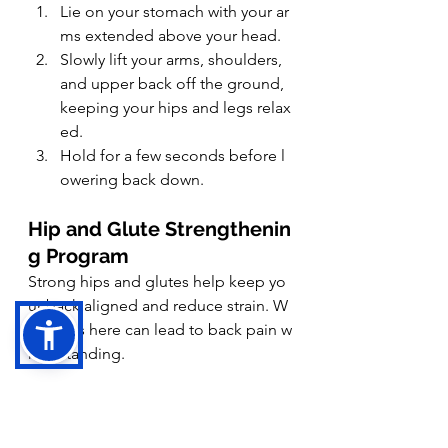
Lie on your stomach with your ar
ms extended above your head.
Slowly lift your arms, shoulders, 
and upper back off the ground, 
keeping your hips and legs relax
ed.
Hold for a few seconds before l
owering back down.
Hip and Glute Strengthenin
g Program
Strong hips and glutes help keep yo
ur back aligned and reduce strain. W
eakness here can lead to back pain w
hen standing.
Progressive Loading Techniqu
es