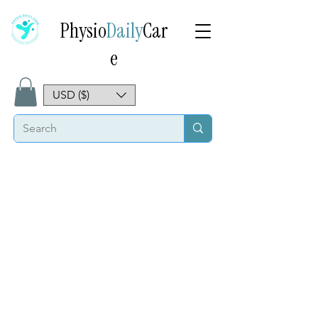
Physio
Daily
Car
e
USD ($)