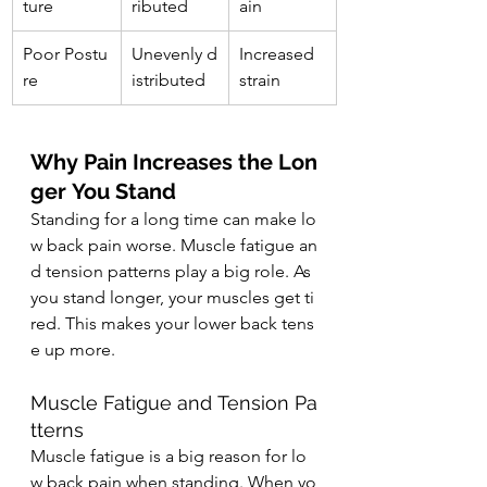
ture
ributed
ain
Poor Postu
Unevenly d
Increased 
re
istributed
strain
Why Pain Increases the Lon
ger You Stand
Standing for a long time can make lo
w back pain worse. Muscle fatigue an
d tension patterns play a big role. As 
you stand longer, your muscles get ti
red. This makes your lower back tens
e up more.
Muscle Fatigue and Tension Pa
tterns
Muscle fatigue is a big reason for lo
w back pain when standing. When yo