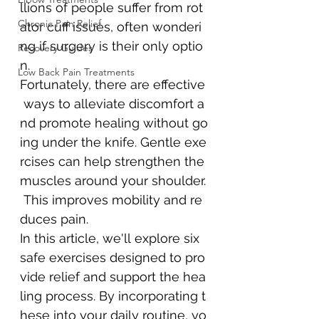
llions of people suffer from rot
Chronic Pain Relief
ator cuff issues, often wonderi
ng if surgery is their only optio
Recovery Guides
n.
Low Back Pain Treatments
Fortunately, there are effective
 ways to alleviate discomfort a
nd promote healing without go
ing under the knife. Gentle exe
rcises can help strengthen the 
muscles around your shoulder.
 This improves mobility and re
duces pain.
In this article, we'll explore six 
safe exercises designed to pro
vide relief and support the hea
ling process. By incorporating t
hese into your daily routine, yo