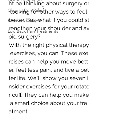
ht be thinking about surgery or
Chronic Pain Relief
 looking for other ways to feel 
better. But, what if you could st
Recovery Guides
rengthen your shoulder and av
Low Back Pain Treatments
oid surgery?
With the right physical therapy
 exercises, you can. These exe
rcises can help you move bett
er, feel less pain, and live a bet
ter life. We'll show you seven i
nsider exercises for your rotato
r cuff. They can help you make
 a smart choice about your tre
atment.