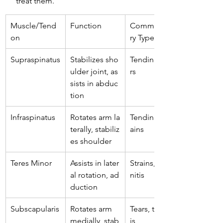
 treat them.
Muscle/Tend
Function
Common Inju
on
ry Type
Supraspinatus
Stabilizes sho
Tendinitis, tea
ulder joint, as
rs
sists in abduc
tion
Infraspinatus
Rotates arm la
Tendinitis, str
terally, stabiliz
ains
es shoulder
Teres Minor
Assists in later
Strains, tendi
al rotation, ad
nitis
duction
Subscapularis
Rotates arm 
Tears, tendinit
medially, stab
is