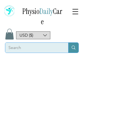
Physio
Daily
Car
e
USD ($)