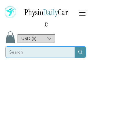
Physio
Daily
Car
e
USD ($)