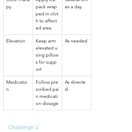
py
pack wrap
es a day
ped in clot
h to affect
ed area
Elevation
Keep arm 
As needed
elevated u
sing pillow
s for supp
ort
Medicatio
Follow pre
As directe
n
scribed pai
d
n medicati
on dosage
Challenge 2: 