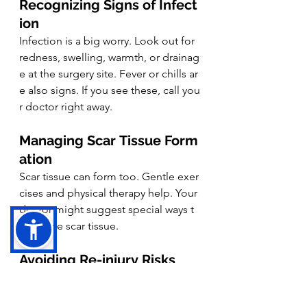
Recognizing Signs of Infect
ion
Infection is a big worry. Look out for 
redness, swelling, warmth, or drainag
e at the surgery site. Fever or chills ar
e also signs. If you see these, call you
r doctor right away.
Managing Scar Tissue Form
ation
Scar tissue can form too. Gentle exer
cises and physical therapy help. Your 
doctor might suggest special ways t
o reduce scar tissue.
Avoiding Re-injury Risks
Staying safe from injury is important. 
You need to make changes in what y