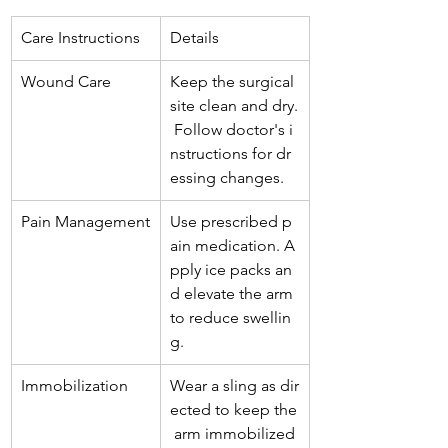
Care Instructions
Details
Wound Care
Keep the surgical 
site clean and dry.
 Follow doctor's i
nstructions for dr
essing changes.
Pain Management
Use prescribed p
ain medication. A
pply ice packs an
d elevate the arm 
to reduce swellin
g.
Immobilization
Wear a sling as dir
ected to keep the
 arm immobilized 