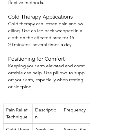
ffective methods.
Cold Therapy Applications
Cold therapy can lessen pain and sw
elling. Use an ice pack wrapped in a 
cloth on the affected area for 15-
20 minutes, several times a day.
Positioning for Comfort
Keeping your arm elevated and comf
ortable can help. Use pillows to supp
ort your arm, especially when resting 
or sleeping.
Pain Relief 
Descriptio
Frequency
Technique
n
Cold Thera
Apply ice 
Several tim