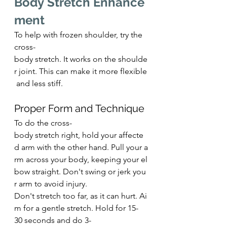
Body Stretch Enhance
ment
To help with frozen shoulder, try the 
cross-
body stretch. It works on the shoulde
r joint. This can make it more flexible
 and less stiff.
Proper Form and Technique
To do the cross-
body stretch right, hold your affecte
d arm with the other hand. Pull your a
rm across your body, keeping your el
bow straight. Don't swing or jerk you
r arm to avoid injury.
Don't stretch too far, as it can hurt. Ai
m for a gentle stretch. Hold for 15-
30 seconds and do 3-