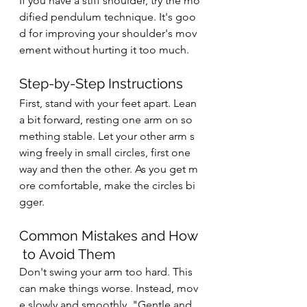
If you have a stiff shoulder, try the mo
dified pendulum technique. It's goo
d for improving your shoulder's mov
ement without hurting it too much.
Step-by-Step Instructions
First, stand with your feet apart. Lean 
a bit forward, resting one arm on so
mething stable. Let your other arm s
wing freely in small circles, first one 
way and then the other. As you get m
ore comfortable, make the circles bi
gger.
Common Mistakes and How
 to Avoid Them
Don't swing your arm too hard. This 
can make things worse. Instead, mov
e slowly and smoothly. "Gentle and 