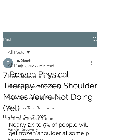
Post
All Posts
E. Slaieh
All Posts
Sep 2, 2025
2 min read
7 Proven Physical
Knee Replacement Recovery
Therapy Frozen Shoulder
Hip Replacement Recovery
Moves You’re Not Doing
ACL Replacement Recovery
(Yet)
Meniscus Tear Recovery
Updated:
Sep 7, 2025
Shoulder Rehabilitation
Nearly 2% to 5% of people will 
Ankle Recovery
get frozen shoulder at some p
Elbow Treatments