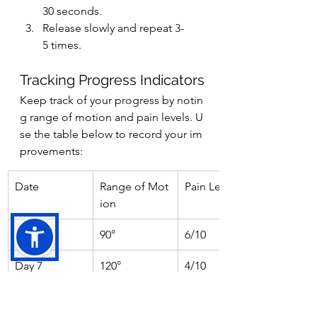
30 seconds.
Release slowly and repeat 3-
5 times.
Tracking Progress Indicators
Keep track of your progress by notin
g range of motion and pain levels. U
se the table below to record your im
provements:
Date
Range of Mot
Pain Level
ion
Day 1
90°
6/10
Day 7
120°
4/10
Day 14
150°
2/10