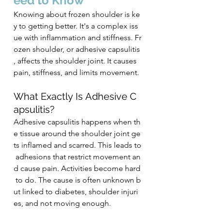
eed to Know
Knowing about frozen shoulder is ke
y to getting better. It's a complex iss
ue with inflammation and stiffness. Fr
ozen shoulder, or adhesive capsulitis
, affects the shoulder joint. It causes 
pain, stiffness, and limits movement.
What Exactly Is Adhesive C﻿
apsulitis?
Adhesive capsulitis happens when th
e tissue around the shoulder joint ge
ts inflamed and scarred. This leads to
 adhesions that restrict movement an
d cause pain. Activities become hard
 to do. The cause is often unknown b
ut linked to diabetes, shoulder injuri
es, and not moving enough.