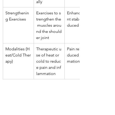
ally
Strengthenin
Exercises to s
Enhanced joi
g Exercises
trengthen the
nt stability, re
 muscles arou
duced pain
nd the should
er joint
Modalities (H
Therapeutic u
Pain relief, re
eat/Cold Ther
se of heat or 
duced inflam
apy)
cold to reduc
mation
e pain and inf
lammation