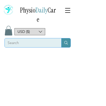
Physio
Daily
Car
e
USD ($)