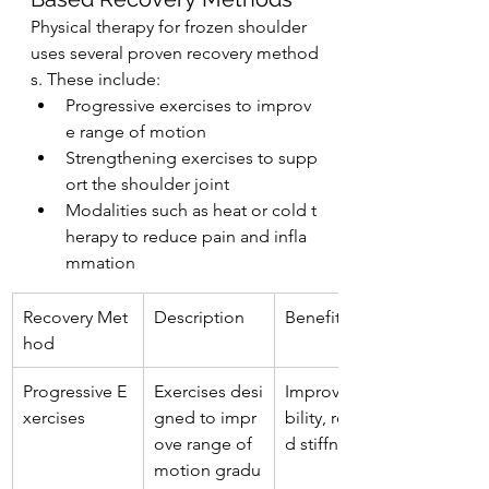
Physical therapy for frozen shoulder 
uses several proven recovery method
s. These include:
Progressive exercises to improv
e range of motion
Strengthening exercises to supp
ort the shoulder joint
Modalities such as heat or cold t
herapy to reduce pain and infla
mmation
Recovery Met
Description
Benefits
hod
Progressive E
Exercises desi
Improved mo
xercises
gned to impr
bility, reduce
ove range of 
d stiffness
motion gradu