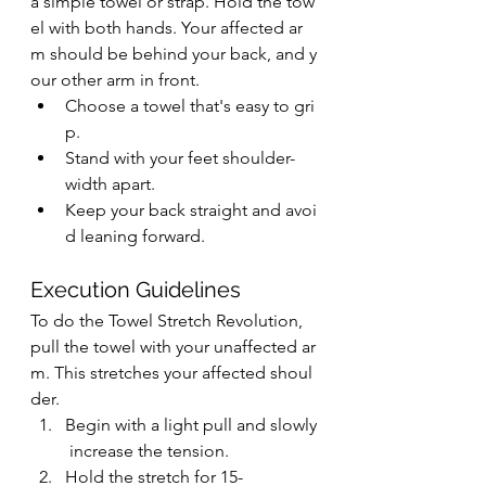
a simple towel or strap. Hold the tow
el with both hands. Your affected ar
m should be behind your back, and y
our other arm in front.
Choose a towel that's easy to gri
p.
Stand with your feet shoulder-
width apart.
Keep your back straight and avoi
d leaning forward.
Execution Guidelines
To do the Towel Stretch Revolution, 
pull the towel with your unaffected ar
m. This stretches your affected shoul
der.
Begin with a light pull and slowly
 increase the tension.
Hold the stretch for 15-