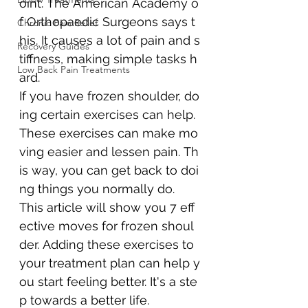
oint. The American Academy o
f Orthopaedic Surgeons says t
Chronic Pain Relief
his. It causes a lot of pain and s
Recovery Guides
tiffness, making simple tasks h
Low Back Pain Treatments
ard.
If you have frozen shoulder, do
ing certain exercises can help. 
These exercises can make mo
ving easier and lessen pain. Th
is way, you can get back to doi
ng things you normally do.
This article will show you 7 eff
ective moves for frozen shou﻿l
der. Adding these exercises to 
your treatment plan can help y
ou start feeling better. It's a ste
p towards a better life.