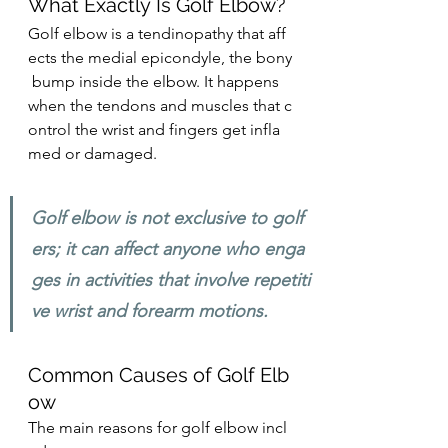
What Exactly Is Golf Elbow?
Golf elbow is a tendinopathy that aff
ects the medial epicondyle, the bony
 bump inside the elbow. It happens 
when the tendons and muscles that c
ontrol the wrist and fingers get infla
med or damaged.
Golf elbow is not exclusive to golf
ers; it can affect anyone who enga
ges in activities that involve repetiti
ve wrist and forearm motions.
Common Causes of Golf Elb
ow
The main reasons for golf elbow incl