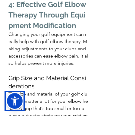
4: Effective Golf Elbow 
Therapy Through Equi
pment Modification
Changing your golf equipment can r
eally help with golf elbow therapy. M
aking adjustments to your clubs and 
accessories can ease elbow pain. It al
so helps prevent more injuries.
Grip Size and Material Consi
derations
The size and material of your golf clu
b grips matter a lot for your elbow he
alth. A grip that's too small or too bi
g can put extra strain on your wrist an
d forearm. This can make golf elbow 
pain worse. Picking the right grip siz