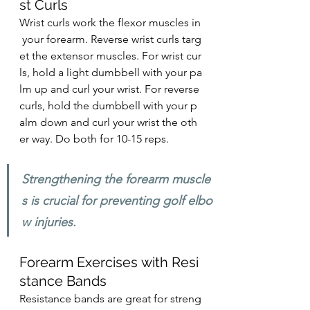
st Curls
Wrist curls work the flexor muscles in
 your forearm. Reverse wrist curls targ
et the extensor muscles. For wrist cur
ls, hold a light dumbbell with your pa
lm up and curl your wrist. For reverse 
curls, hold the dumbbell with your p
alm down and curl your wrist the oth
er way. Do both for 10-15 reps.
Strengthening the forearm muscle
s is crucial for preventing golf elbo
w injuries.
Forearm Exercises with Resi
stance Bands
Resistance bands are great for streng