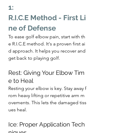
1:
R.I.C.E Method - First Li
ne of Defense
To ease golf elbow pain, start with th
e R.I.C.E method. It's a proven first ai
d approach. It helps you recover and 
get back to playing golf.
Rest: Giving Your Elbow Tim
e to Heal
Resting your elbow is key. Stay away f
rom heavy lifting or repetitive arm m
ovements. This lets the damaged tiss
ues heal.
Ice: Proper Application Tech
niques