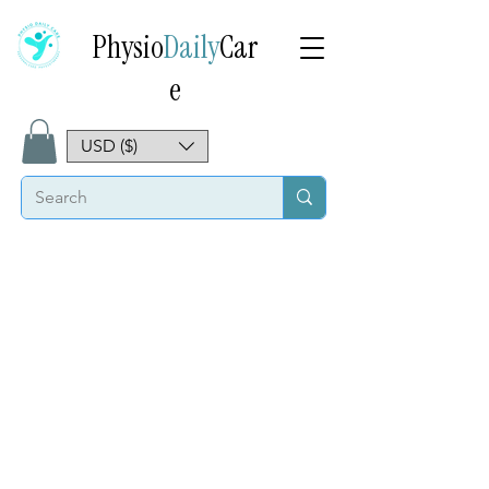
Physio
Daily
Car
e
USD ($)