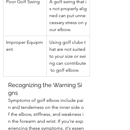
Poor Golf Swing
A golf swing that i
s not properly alig
ned can put unne
cessary stress on y
our elbow.
Improper Equipm
Using golf clubs t
ent
hat are not suited 
to your size or swi
ng can contribute
 to golf elbow.
Recognizing the Warning Si
gns
Symptoms of golf elbow include pai
n and tenderness on the inner side o
f the elbow, stiffness, and weakness i
n the forearm and wrist. If you're exp
eriencing these symptoms, it's essen