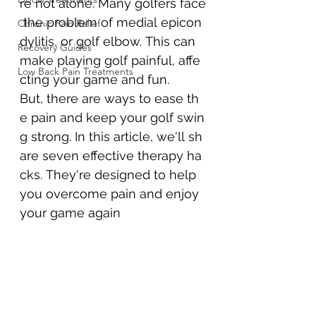
re not alone. Many golfers face
 the problem of medial epicon
Chronic Pain Relief
dylitis, or golf elbow. This can 
Recovery Guides
make playing golf painful, affe
Low Back Pain Treatments
cting your game and fun.
But, there are ways to ease th
e pain and keep your golf swin
g strong. In this article, we'll sh
are seven effective therapy ha
cks. They're designed to help 
you overcome pain and enjoy 
your game again