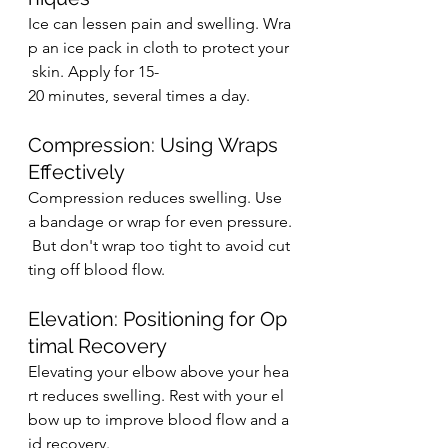
Ice can lessen pain and swelling. Wra
p an ice pack in cloth to protect your
 skin. Apply for 15-
20 minutes, several times a day.
Compression: Using Wraps 
Effectively
Compression reduces swelling. Use 
a bandage or wrap for even pressure.
 But don't wrap too tight to avoid cut
ting off blood flow.
Elevation: Positioning for Op
timal Recovery
Elevating your elbow above your hea
rt reduces swelling. Rest with your el
bow up to improve blood flow and a
id recovery.