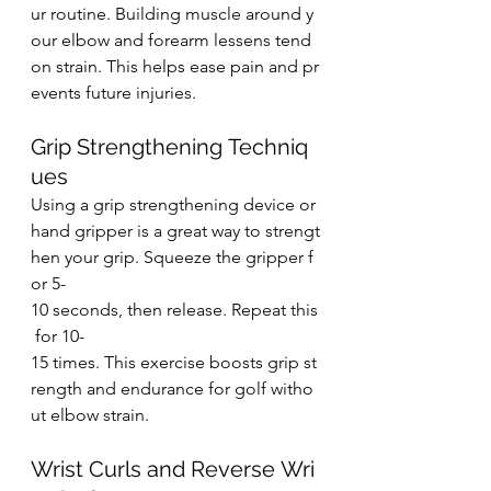
ur routine. Building muscle around y
our elbow and forearm lessens tend
on strain. This helps ease pain and pr
events future injuries.
Grip Strengthening Techniq
ues
Using a grip strengthening device or 
hand gripper is a great way to strengt
hen your grip. Squeeze the gripper f
or 5-
10 seconds, then release. Repeat this
 for 10-
15 times. This exercise boosts grip st
rength and endurance for golf witho
ut elbow strain.
Wrist Curls and Reverse Wri