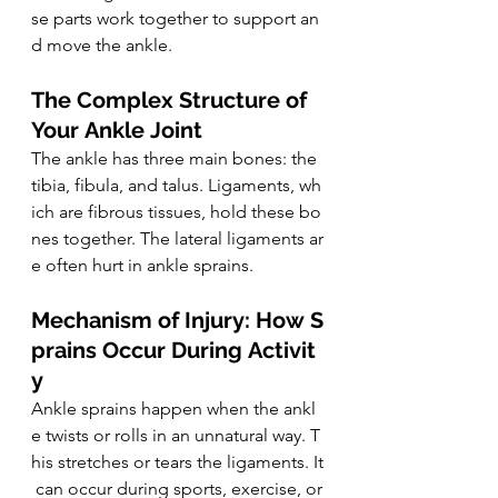
se parts work together to support an
d move the ankle.
The Complex Structure of 
Your Ankle Joint
The ankle has three main bones: the 
tibia, fibula, and talus. Ligaments, wh
ich are fibrous tissues, hold these bo
nes together. The lateral ligaments ar
e often hurt in ankle sprains.
Mechanism of Injury: How S
prains Occur During Activit
y
Ankle sprains happen when the ankl
e twists or rolls in an unnatural way. T
his stretches or tears the ligaments. It
 can occur during sports, exercise, or