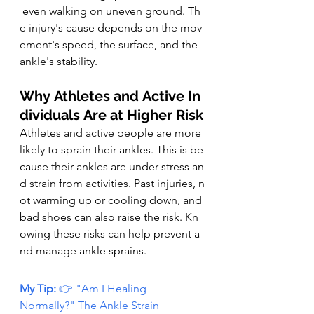
 even walking on uneven ground. Th
e injury's cause depends on the mov
ement's speed, the surface, and the 
ankle's stability.
Why Athletes and Active In
dividuals Are at Higher Risk
Athletes and active people are more 
likely to sprain their ankles. This is be
cause their ankles are under stress an
d strain from activities. Past injuries, n
ot warming up or cooling down, and 
bad shoes can also raise the risk. Kn
owing these risks can help prevent a
nd manage ankle sprains.
My Tip: 
👉 "Am I Healing 
Normally?" The Ankle Strain 