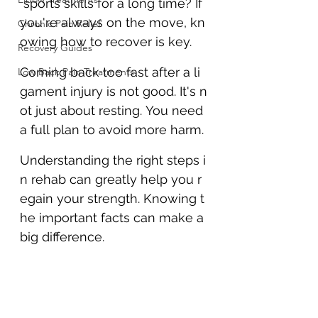
 sports skills for a long time? If 
you're always on the move, kn
Chronic Pain Relief
owing how to recover is key.
Recovery Guides
Coming back too fast after a li
Low Back Pain Treatments
gament injury is not good. It's n
ot just about resting. You need 
a full plan to avoid more harm.
Understanding the right steps i
n rehab can greatly help you r
egain your strength. Knowing t
he important facts can make a 
big difference.