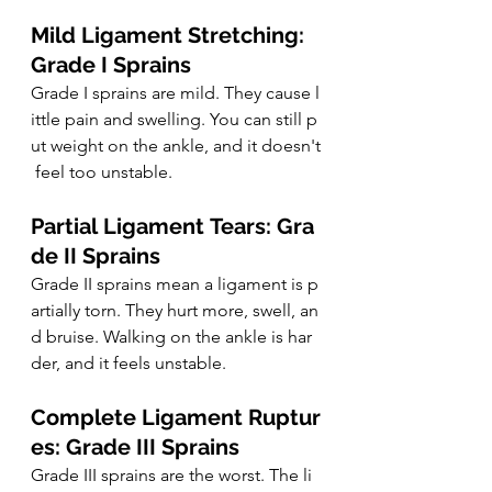
Mild Ligament Stretching: 
Grade I Sprains
Grade I sprains are mild. They cause l
ittle pain and swelling. You can still p
ut weight on the ankle, and it doesn't
 feel too unstable.
Partial Ligament Tears: Gra
de II Sprains
Grade II sprains mean a ligament is p
artially torn. They hurt more, swell, an
d bruise. Walking on the ankle is har
der, and it feels unstable.
Complete Ligament Ruptur
es: Grade III Sprains
Grade III sprains are the worst. The li