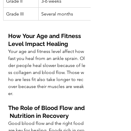
Grade II
3-6 weeks
Grade III
Several months
How Your Age and Fitness 
Level Impact Healing
Your age and fitness level affect how 
fast you heal from an ankle sprain. Ol
der people heal slower because of le
ss collagen and blood flow. Those w
ho are less fit also take longer to rec
over because their muscles are weak
er.
The Role of Blood Flow and
 Nutrition in Recovery
Good blood flow and the right food 
are key for healing. Foods rich in pro