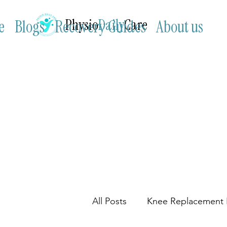
Physio
Daily
Care
e
Blogs
Recovery Guides
About us
All Posts
Knee Replacement 