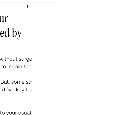
Treatments
ur
ked by
 without surge
 to regain the
 But, some str
d five key tip
to your usual 