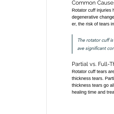
Common C﻿auses 
Rotator cuff injuries
degenerative changes.
er, the risk of tears
The rotator cuff i
ave significant co
Partial vs. Full-
Rotator cuff tears are
thickness tears. Parti
thickness tears go al
healing time and tre