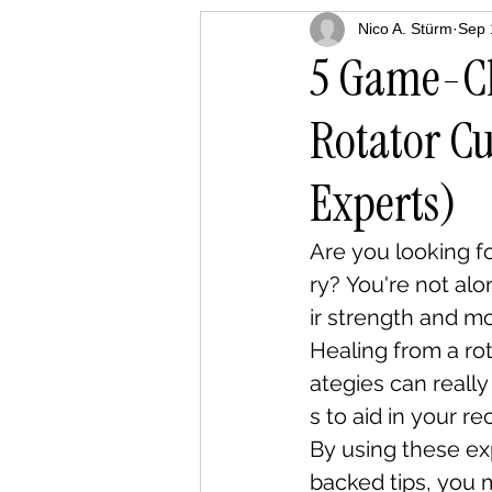
Meniscus Tear Recovery
Nico A. Stürm
Sep 
5 Game-Ch
Rotator C
Chronic Pain Relief
Reco
Experts)
Are you looking fo
ry? You're not alo
ir strength and mo
Healing from a rot
ategies can really
s to aid in your re
By using these ex
backed tips, you 